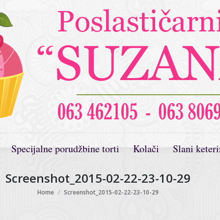
Specijalne porudžbine torti
Kolači
Slani keter
Screenshot_2015-02-22-23-10-29
You are here:
Home
Screenshot_2015-02-22-23-10-29