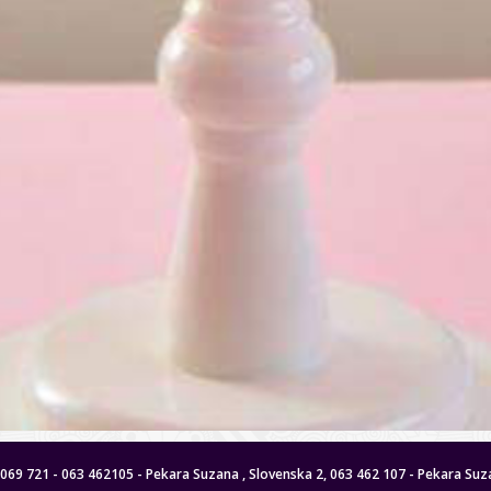
 8069 721 - 063 462105 - Pekara Suzana , Slovenska 2, 063 462 107 - Pekara Suza