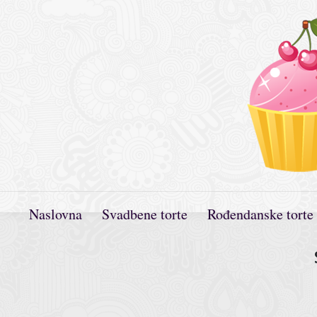
Naslovna
Svadbene torte
Rođendanske torte