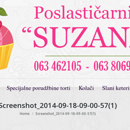
Specijalne porudžbine torti
Kolači
Slani keter
Screenshot_2014-09-18-09-00-57(1)
You are here:
Home
Screenshot_2014-09-18-09-00-57(1)