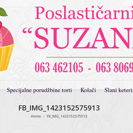
Specijalne porudžbine torti
Kolači
Slani keter
FB_IMG_1423152575913
You are here:
Home
FB_IMG_1423152575913